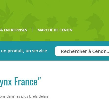
& ENTREPRISES
MARCHÉ DE CENON
un produit, un service
Lynx France"
ns dans les plus brefs délais.