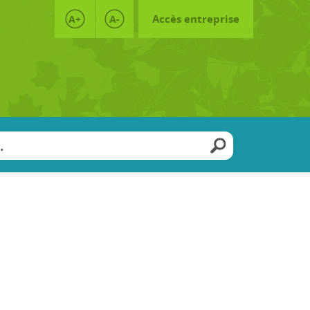
Accès entreprise
A+
A-