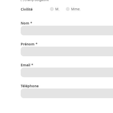
Civilité
M.
Mme.
Nom
*
Prénom
*
Email
*
Téléphone