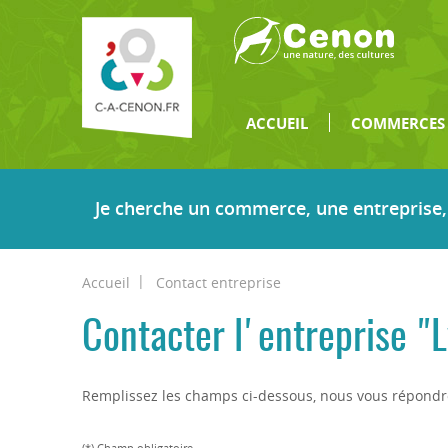
ACCUEIL
COMMERCES 
Je cherche un commerce, une entreprise, 
Vous êtes ici
Accueil
Contact entreprise
Contacter l'entreprise "
Remplissez les champs ci-dessous, nous vous répondro
(*) Champ obligatoire