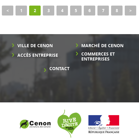
<
1
2
3
4
5
6
7
8
>
VILLE DE CENON
MARCHÉ DE CENON
COMMERCES ET
ACCÈS ENTREPRISE
ENTREPRISES
CONTACT