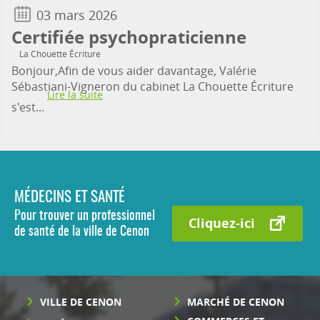
03 mars 2026
Certifiée psychopraticienne
La Chouette Écriture
Bonjour,Afin de vous aider davantage, Valérie
Sébastiani-Vigneron du cabinet La Chouette Écriture
Lire la suite
s'est...
MÉDECINS ET SANTÉ
Pour trouver un professionnel
Cliquez-ici
de santé de la ville de Cenon
VILLE DE CENON
MARCHÉ DE CENON